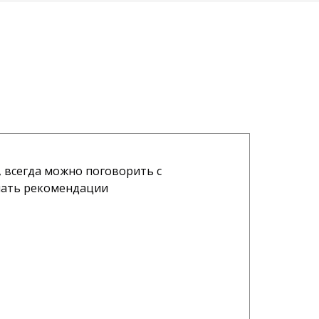
 всегда можно поговорить с
В
шать рекомендации
О
А
07