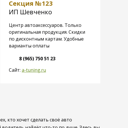
Секция №123
С
ИП Шевченко
И
Центр автоаксессуаров. Только
Ак
оригинальная продукция. Скидки
по дисконтным картам. Удобные
варианты оплаты
8 (965) 750 51 23
Сайт:
a-tuning.ru
х, кто хочет сделать своё авто
 водитель найдёт что-то по душе. Здесь вы