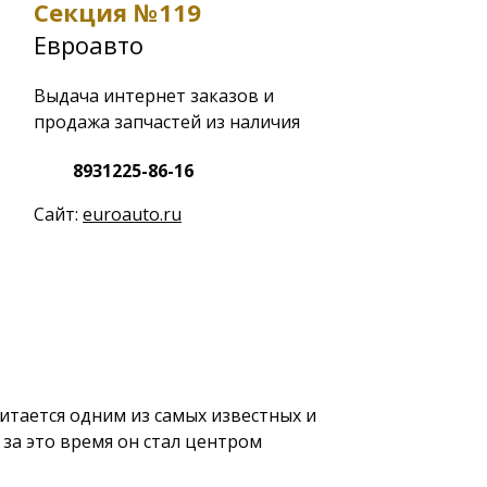
С
Секция №119
И
Евроавто
Т
Выдача интернет заказов и
и
продажа запчастей из наличия
8931225-86-16
Сайт:
euroauto.ru
тается одним из самых известных и
 за это время он стал центром