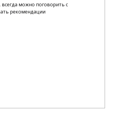
 всегда можно поговорить с
В
шать рекомендации
О
А
07