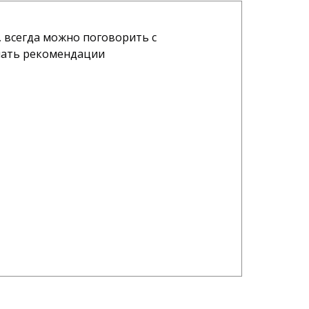
 всегда можно поговорить с
В
шать рекомендации
О
А
07