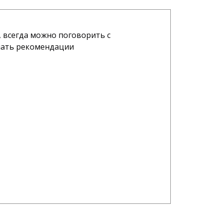
 всегда можно поговорить с
В
шать рекомендации
О
А
07